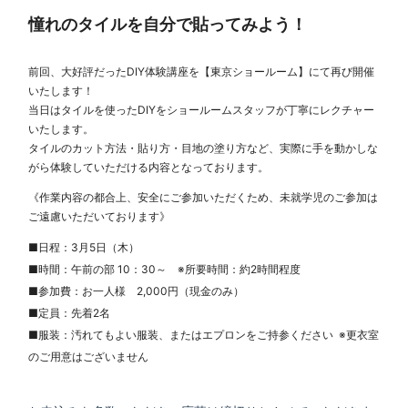
憧れのタイルを自分で貼ってみよう！
前回、大好評だったDIY体験講座を【東京ショールーム】にて再び開催
いたします！
当日はタイルを使ったDIYをショールームスタッフが丁寧にレクチャー
いたします。
タイルのカット方法・貼り方・目地の塗り方など、実際に手を動かしな
がら体験していただける内容となっております。
《作業内容の都合上、安全にご参加いただくため、未就学児のご参加は
ご遠慮いただいております》
■日程：3月5日（木）
■時間：午前の部 10：30～ ※所要時間：約2時間程度
■参加費：お一人様 2,000円（現金のみ）
■定員：先着2名
■服装：汚れてもよい服装、またはエプロンをご持参ください ※更衣室
のご用意はございません