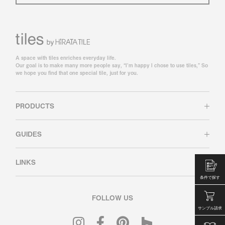
A space with tiles enriches everyday life.
Our goal is to make many more people say, “I’m happy I chose to use tiles,” So
we hope you find that one special tile, just for you.
PRODUCTS
GUIDES
LINKS
条件で探す
FOLLOW US
サンプル請求