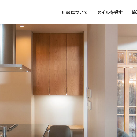
tilesについて
タイルを探す
施
東京
パブリックスペース
シリーズ一覧
tilesについて
名古屋
すべて
大阪
色で探す
Hi-Ceramics
ビル・マンション
journal
福岡
写真で探す
tilescape
BISCUIT
オンラインコンサルティ
ホテル
aiu
条件で検索
Sunclay
住宅