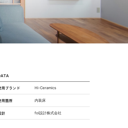
DATA
使用ブランド
Hi-Ceramics
使用箇所
内装床
設計
fol設計株式会社