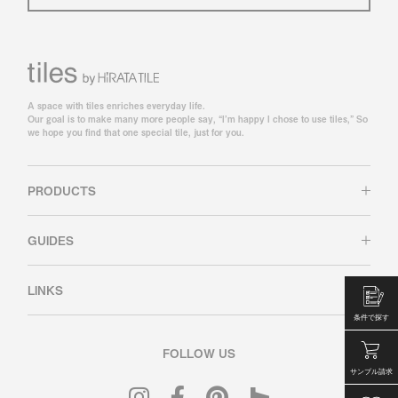
A space with tiles enriches everyday life.
Our goal is to make many more people say, “I’m happy I chose to use tiles,” So
we hope you find that one special tile, just for you.
PRODUCTS
GUIDES
LINKS
条件で探す
FOLLOW US
サンプル請求