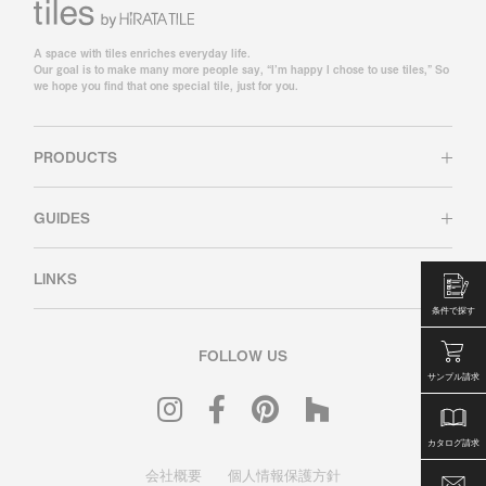
A space with tiles enriches everyday life.
Our goal is to make many more people say, “I’m happy I chose to use tiles,” So
we hope you find that one special tile, just for you.
PRODUCTS
GUIDES
LINKS
条件で探す
FOLLOW US
サンプル請求
カタログ請求
会社概要
個人情報保護方針