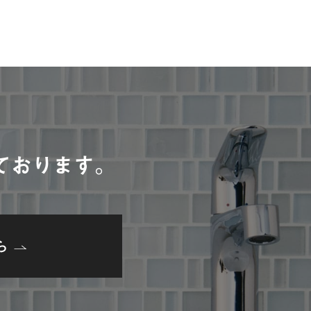
。
ております。
ら