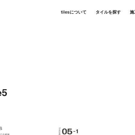
tilesについて
タイルを探す
施
東京
パブリックスペース
シリーズ一覧
tilesについて
名古屋
すべて
大阪
色で探す
Hi-Ceramics
ビル・マンション
journal
福岡
写真で探す
tilescape
BISCUIT
オンラインコンサルティ
ホテル
aiu
条件で検索
Sunclay
住宅
e5