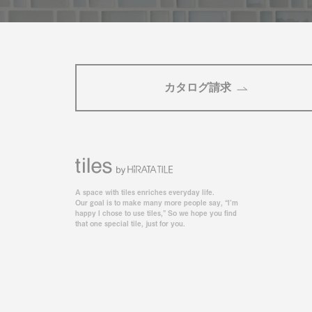
カタログ請求
A space with tiles enriches everyday life.
Our goal is to make many more people say, “I’m
happy I chose to use tiles,” So we hope you find
that one special tile, just for you.