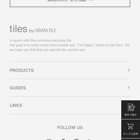
A space with tiles enriches everyday life.
Our goal is to make many more people say, “I’m happy I chose to use tiles,” So
we hope you find that one special tile, just for you.
PRODUCTS
GUIDES
LINKS
条件で探す
FOLLOW US
サンプル請求