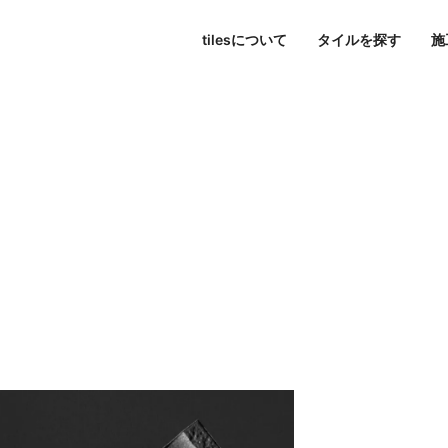
tilesについて
タイルを探す
施
東京
パブリックスペース
シリーズ一覧
tilesについて
名古屋
すべて
大阪
色で探す
Hi-Ceramics
ビル・マンション
journal
福岡
写真で探す
tilescape
BISCUIT
オンラインコンサルティ
ホテル
aiu
条件で検索
Sunclay
住宅