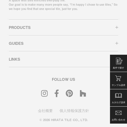
A space with tiles enriches everyday life.
Our goal is to make many more people say, “I’m happy I chose to use tiles,” So
we hope you find that one special tile, just for you.
PRODUCTS
GUIDES
LINKS
条件で探す
FOLLOW US
サンプル請求
カタログ請求
会社概要
個人情報保護方針
© 2026 HIRATA TILE CO., LTD.
お問い合わせ