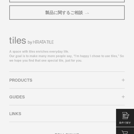
製品に関するご相談
A space with tiles enriches everyday life.
Our goal is to make many more people say, “I’m happy I chose to use tiles,” So
we hope you find that one special tile, just for you.
PRODUCTS
GUIDES
LINKS
条件で探す