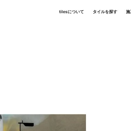
tilesについて
タイルを探す
施
東京
パブリックスペース
シリーズ一覧
tilesについて
名古屋
すべて
大阪
色で探す
Hi-Ceramics
ビル・マンション
journal
福岡
写真で探す
tilescape
BISCUIT
オンラインコンサルティ
ホテル
aiu
条件で検索
Sunclay
住宅