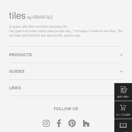
A space with tiles enriches everyday life.
Our goal is to make many more people say, “I’m happy I chose to use tiles,” So
we hope you find that one special tile, just for you.
PRODUCTS
GUIDES
LINKS
条件で探す
FOLLOW US
サンプル請求