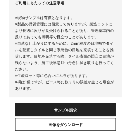
ご利用にあたっての注意事項
※現物サンプルは有償となります。
※製品の品質管理には留意しておりますが、製造ロットに
より長辺に反りが見受けられることがあり、管理基準内の
反りであっても照明等で目立つことがあります。
※自然な仕上がりにするために、2mm程度の目地幅でタイ
ルを配置しタイルと同じ系統色の目地を充填することを推
奨します。目地を充填する際、タイル表面の凹凸に目地が
残らないよう、施工後早急且つ丹念に拭き取りを行ってく
ださい。
※生産ロット毎に色合いにムラがあります。
※柄は1種ですが、ピース毎に数ミリの誤差が生じる場合が
あります。
サンプル請求
画像をダウンロード