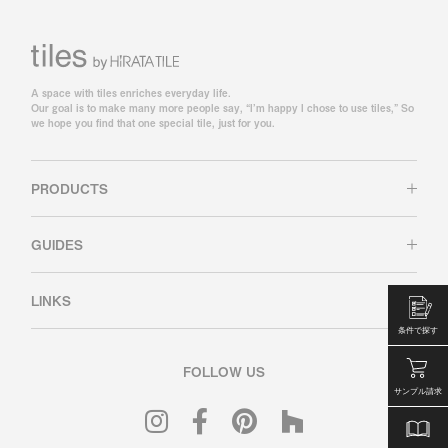
A space with tiles enriches everyday life.
Our goal is to make many more people say, “I’m happy I chose to use tiles,” So
we hope you find that one special tile, just for you.
PRODUCTS
GUIDES
LINKS
条件で探す
FOLLOW US
サンプル請求