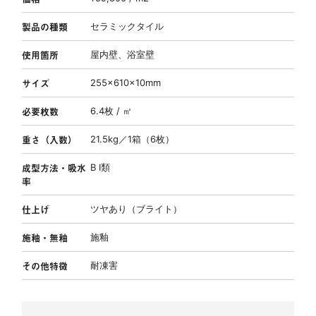
製品の種類
セラミックタイル
使用箇所
屋内壁、浴室壁
サイズ
255×610×10mm
必要枚数
6.4枚 / ㎡
重さ（入数）
21.5kg／1箱（6枚）
成型方法・吸水
B Ⅰ類
率
仕上げ
ツヤあり（ブライト）
施釉・無釉
施釉
その他特徴
耐凍害