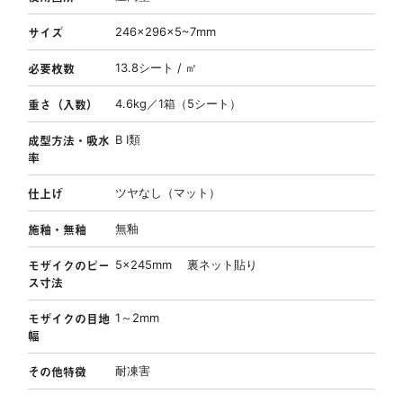
サイズ
246×296×5~7mm
必要枚数
13.8シート / ㎡
重さ（入数）
4.6kg／1箱（5シート）
成型方法・吸水
B Ⅰ類
率
仕上げ
ツヤなし（マット）
施釉・無釉
無釉
モザイクのピー
5×245mm 裏ネット貼り
ス寸法
モザイクの目地
1～2mm
幅
その他特徴
耐凍害