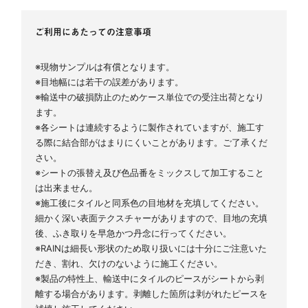
ご利用にあたっての注意事項
※現物サンプルは有償となります。
※目地幅には若干の誤差があります。
※輸送中の破損防止のためケース単位での受注出荷となり
ます。
※各シートは連続するように製作されていますが、施工す
る際に結合部がはまりにくいことがあります。ご了承くだ
さい。
※シートの張替え及び色品番をミックスして加工すること
は出来ません。
※施工後にタイルと同系色の目地材を充填してください。
細かく深い表面テクスチャーがありますので、目地の充填
後、ふき取りを早急かつ丹念に行ってください。
※RAINは細長い形状のため取り扱いには十分にご注意いた
だき、割れ、欠けのないように施工ください。
※製品の特性上、輸送中にタイルのピースがシートから剥
離する場合があります。剥離した箇所は剥がれたピースを