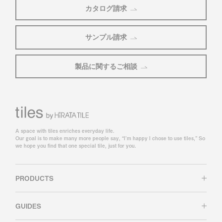
カタログ請求
サンプル請求
製品に関するご相談
A space with tiles enriches everyday life.
Our goal is to make many more people say, “I’m happy I chose to use tiles,” So
we hope you find that one special tile, just for you.
PRODUCTS
GUIDES