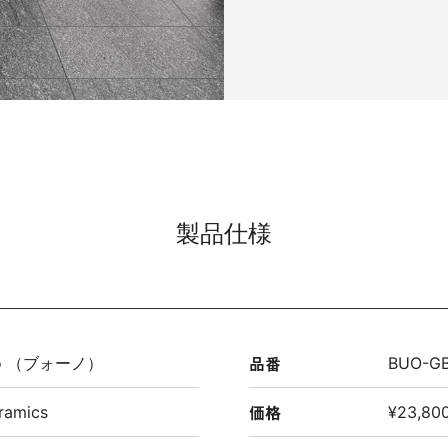
製品仕様
品番
no （ブォーノ）
BUO-G
価格
ramics
¥23,800