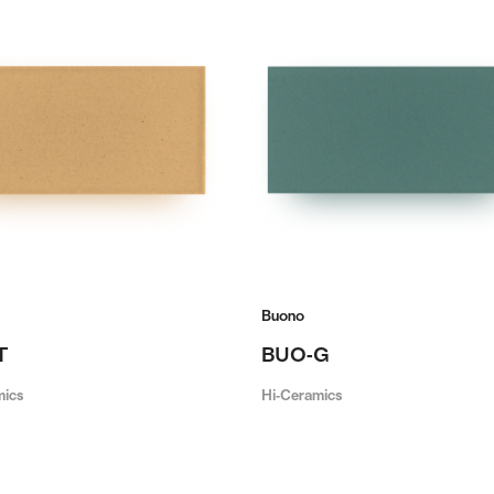
Buono
T
BUO-G
mics
Hi-Ceramics