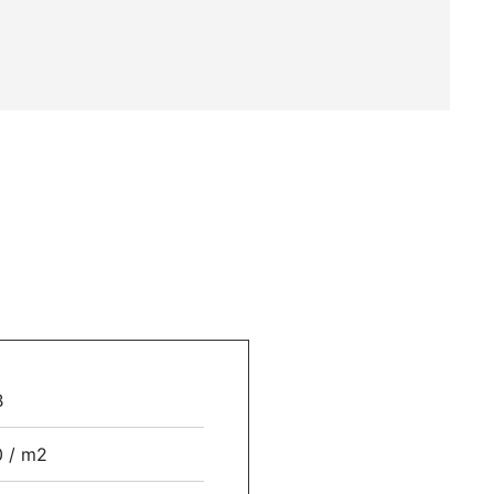
B
 / m2