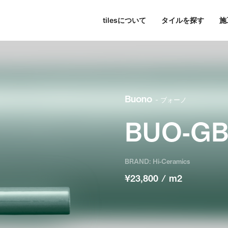
tilesについて
タイルを探す
施
東京
パブリックスペース
シリーズ一覧
tilesについて
名古屋
すべて
大阪
色で探す
Hi-Ceramics
ビル・マンション
journal
福岡
写真で探す
tilescape
BISCUIT
オンラインコンサルティ
ホテル
aiu
条件で検索
Sunclay
住宅
Buono
- ブォーノ
BUO-G
BRAND: Hi-Ceramics
¥23,800 / m2