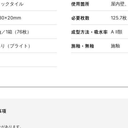
使用箇所
ミックタイル
屋内壁
必要枚数
30×20mm
125.7枚
成型方法・吸水率
kg／1箱（76枚）
A Ⅱ類
施釉・無釉
あり（ブライト）
施釉
事項
ラがあります。