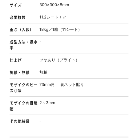
サイズ
300×300×8mm
必要枚数
11.2シート / ㎡
重さ（入数）
18kg／1箱（11シート）
成型方法・吸水
-
率
仕上げ
ツヤあり（ブライト）
施釉・無釉
無釉
モザイクのピー
73mm角 裏ネット貼り
ス寸法
モザイクの目地
2～3mm
幅
その他特徴
-