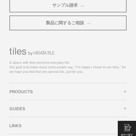
サンプル請求
製品に関するご相談
A space with tiles enriches everyday life.
Our goal is to make many more people say, “I’m happy I chose to use tiles,” So
we hope you find that one special tile, just for you.
PRODUCTS
GUIDES
LINKS
条件で探す