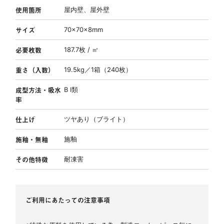
使用箇所
屋内壁、屋外壁
サイズ
70×70×8mm
必要枚数
187.7枚 / ㎡
重さ（入数）
19.5kg／1箱（240枚）
成型方法・吸水
B Ⅰ類
率
仕上げ
ツヤあり（ブライト）
施釉・無釉
施釉
その他特徴
耐凍害
ご利用にあたっての注意事項