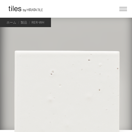
ホーム
製品
RER-WH