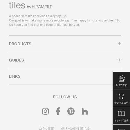
A space with tiles enriches everyday life.
Our goal is to make many more people say, “I’m happy I chose to use tiles,” So
we hope you find that one special tile, just for you.
PRODUCTS
GUIDES
LINKS
条件で探す
FOLLOW US
サンプル請求
カタログ請求
会社概要
個人情報保護方針