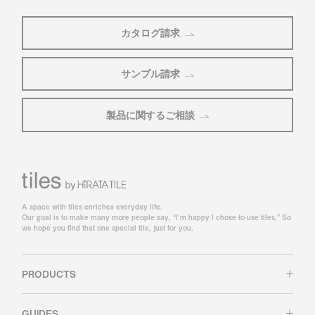
カタログ請求
サンプル請求
製品に関するご相談
A space with tiles enriches everyday life.
Our goal is to make many more people say, “I’m happy I chose to use tiles,” So
we hope you find that one special tile, just for you.
PRODUCTS
GUIDES