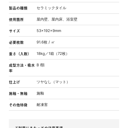
製品の種類
セラミックタイル
使用箇所
屋内壁、屋内床、浴室壁
サイズ
53×192×9mm
必要枚数
91.6枚 / ㎡
重さ（入数）
18kg／1箱（72枚）
成型方法・吸水
B Ⅰ類
率
仕上げ
ツヤなし（マット）
施釉・無釉
施釉
その他特徴
耐凍害
ご利用にあたっての注意事項