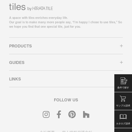
A space with tiles enriches everyday life.
Our goal is to make many more people say, “I’m happy I chose to use tiles,” So
we hope you find that one special tile, just for you.
PRODUCTS
GUIDES
LINKS
条件で探す
FOLLOW US
サンプル請求
カタログ請求