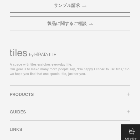
サンプル請求
製品に関するご相談
A space with tiles enriches everyday life.
Our goal is to make many more people say, “I’m happy I chose to use tiles,” So
we hope you find that one special tile, just for you.
PRODUCTS
GUIDES
LINKS
条件で探す