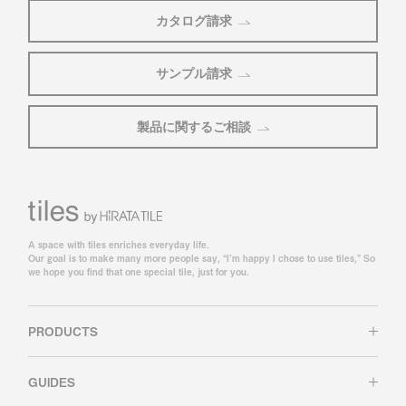
カタログ請求
サンプル請求
製品に関するご相談
A space with tiles enriches everyday life.
Our goal is to make many more people say, “I’m happy I chose to use tiles,” So
we hope you find that one special tile, just for you.
PRODUCTS
GUIDES