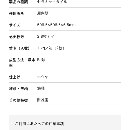
製品の種類
セラミックタイル
使用箇所
屋内壁
サイズ
596.5×596.5×6.5mm
必要枚数
2.8枚 / ㎡
重さ（入数）
11kg／箱（2枚）
成型方法・吸水
B Ⅰ類
率
仕上げ
半ツヤ
施釉・無釉
施釉
その他特徴
耐凍害
ご利用にあたっての注意事項