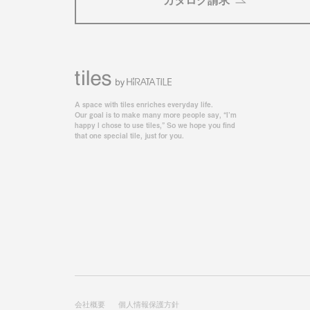
カタログ請求
A space with tiles enriches everyday life.
Our goal is to make many more people say, “I’m
happy I chose to use tiles,” So we hope you find
that one special tile, just for you.
会社概要
個人情報保護方針