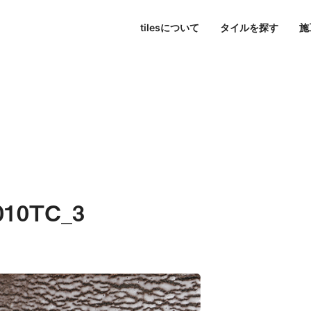
tilesについて
タイルを探す
施
東京
パブリックスペース
シリーズ一覧
tilesについて
名古屋
すべて
大阪
色で探す
Hi-Ceramics
ビル・マンション
journal
福岡
写真で探す
tilescape
BISCUIT
オンラインコンサルティ
ホテル
aiu
条件で検索
Sunclay
住宅
010TC_3