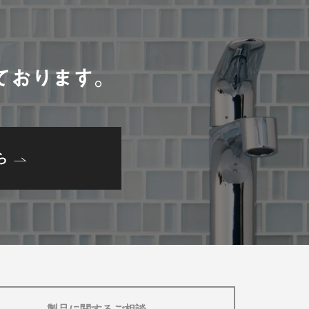
。
ております。
ら