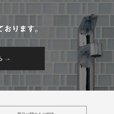
。
ております。
ら