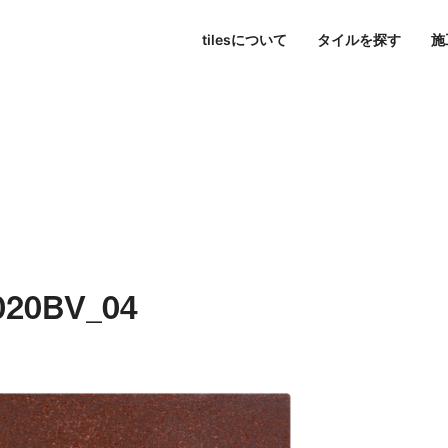
tilesについて
タイルを探す
施
東京
パブリックスペース
シリーズ一覧
tilesについて
名古屋
すべて
大阪
色で探す
Hi-Ceramics
ビル・マンション
journal
福岡
写真で探す
tilescape
BISCUIT
オンラインコンサルティ
ホテル
aiu
条件で検索
Sunclay
住宅
020BV_04