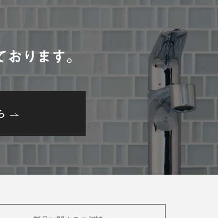
。
ております。
ら