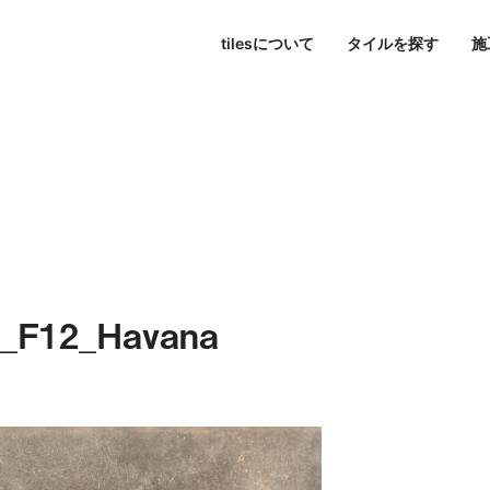
tilesについて
タイルを探す
施
東京
パブリックスペース
シリーズ一覧
tilesについて
名古屋
すべて
大阪
色で探す
Hi-Ceramics
ビル・マンション
journal
福岡
写真で探す
tilescape
BISCUIT
オンラインコンサルティ
ホテル
aiu
条件で検索
Sunclay
住宅
7_F12_Havana