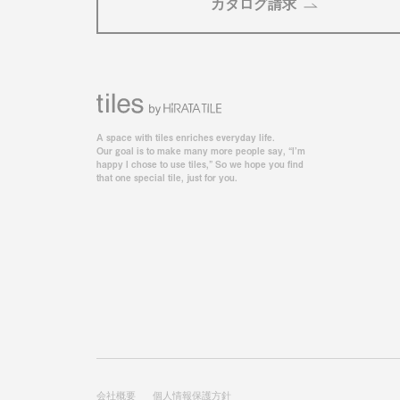
カタログ請求
A space with tiles enriches everyday life.
Our goal is to make many more people say, “I’m
happy I chose to use tiles,” So we hope you find
that one special tile, just for you.
会社概要
個人情報保護方針