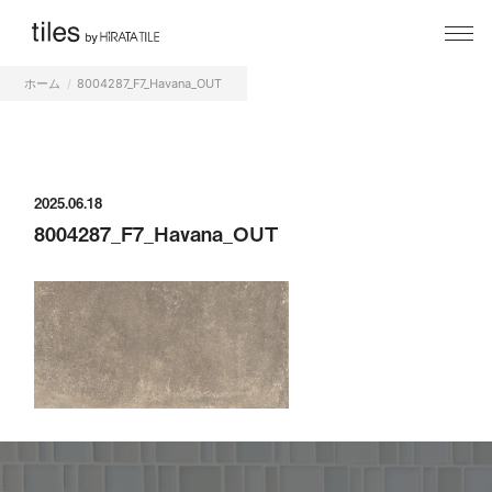
ホーム
8004287_F7_Havana_OUT
2025.06.18
8004287_F7_Havana_OUT