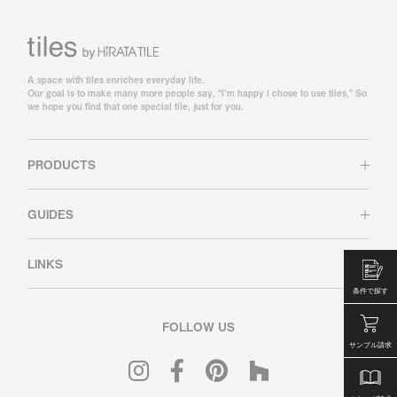
A space with tiles enriches everyday life.
Our goal is to make many more people say, “I’m happy I chose to use tiles,” So
we hope you find that one special tile, just for you.
PRODUCTS
GUIDES
LINKS
条件で探す
FOLLOW US
サンプル請求