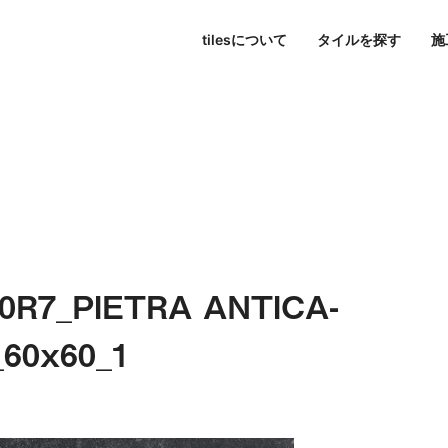
tilesについて
タイルを探す
施
東京
パブリックスペース
シリーズ一覧
tilesについて
名古屋
すべて
大阪
色で探す
Hi-Ceramics
ビル・マンション
journal
福岡
写真で探す
tilescape
BISCUIT
オンラインコンサルティ
ホテル
aiu
条件で検索
Sunclay
住宅
0R7_PIETRA ANTICA-
60x60_1