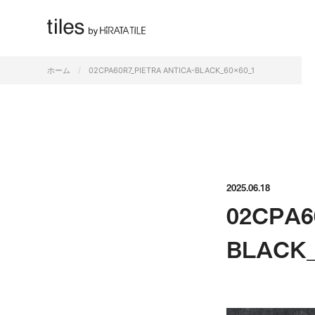
すべて
ホーム
02CPA60R7_PIETRA ANTICA-BLACK_60x60_1
2025.06.18
02CPA6
BLACK_