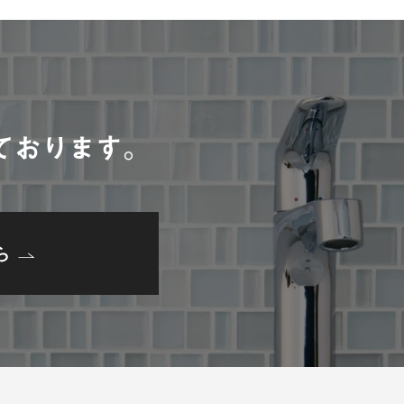
。
ております。
ら