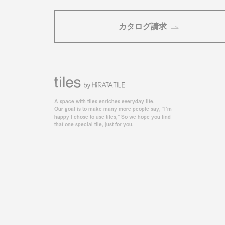
カタログ請求
A space with tiles enriches everyday life.
Our goal is to make many more people say, “I’m
happy I chose to use tiles,” So we hope you find
that one special tile, just for you.