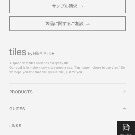
サンプル請求
製品に関するご相談
A space with tiles enriches everyday life.
Our goal is to make many more people say, “I’m happy I chose to use tiles,” So
we hope you find that one special tile, just for you.
PRODUCTS
GUIDES
LINKS
条件で探す