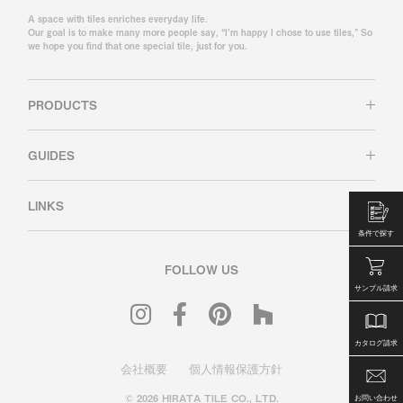
A space with tiles enriches everyday life.
Our goal is to make many more people say, “I’m happy I chose to use tiles,” So
we hope you find that one special tile, just for you.
PRODUCTS
GUIDES
LINKS
条件で探す
FOLLOW US
サンプル請求
カタログ請求
会社概要
個人情報保護方針
© 2026 HIRATA TILE CO., LTD.
お問い合わせ