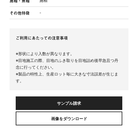
施釉・無釉
施釉
その他特徴
-
ご利用にあたっての注意事項
※形状により入数が異なります。
※目地施工の際、目地のふき取りを目地詰め後早急且つ丹
念に行ってください。
※製品の特性上、生産ロット毎に大きな寸法誤差が生じま
す。
サンプル請求
画像をダウンロード