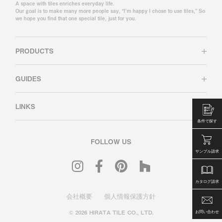
A space with tiles enriches everyday life.
Our goal is to make many more people say, “I’m happy I chose to use tiles,” So
we hope you find that one special tile, just for you.
PRODUCTS
GUIDES
LINKS
条件で探す
FOLLOW US
サンプル請求
カタログ請求
会社概要
個人情報保護方針
© 2026 HIRATA TILE CO., LTD.
お問い合わせ