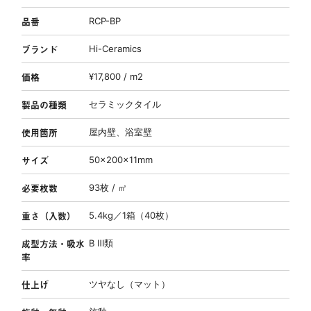
品番
RCP-BP
ブランド
Hi-Ceramics
価格
¥17,800 / m2
製品の種類
セラミックタイル
使用箇所
屋内壁、浴室壁
サイズ
50×200×11mm
必要枚数
93枚 / ㎡
重さ（入数）
5.4kg／1箱（40枚）
成型方法・吸水
B Ⅲ類
率
仕上げ
ツヤなし（マット）