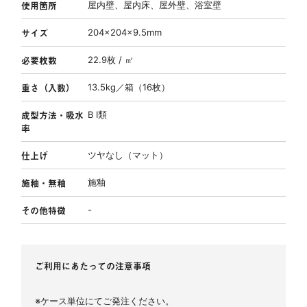
使用箇所
屋内壁、屋内床、屋外壁、浴室壁
サイズ
204×204×9.5mm
必要枚数
22.9枚 / ㎡
重さ（入数）
13.5kg／箱（16枚）
成型方法・吸水
B Ⅰ類
率
仕上げ
ツヤなし（マット）
施釉・無釉
施釉
その他特徴
-
ご利用にあたっての注意事項
※ケース単位にてご発注ください。