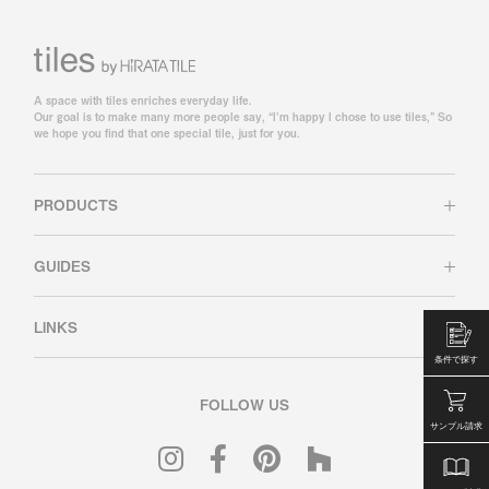
A space with tiles enriches everyday life.
Our goal is to make many more people say, “I’m happy I chose to use tiles,” So
we hope you find that one special tile, just for you.
PRODUCTS
GUIDES
LINKS
条件で探す
FOLLOW US
サンプル請求