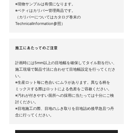
※現物サンプルは有償になります。
※ベティはカリバー管理商品です。
（カリバーについてはカタログ巻末の
TechnicalInformation参照）
施工にあたってのご注意
計画時には5mm以上の目地幅を確保してタイル割を行い、
施工現場で製品寸法に合わせて目地幅設定を行ってくださ
い。
※生産ロット毎に色合いにムラがあります。異なる柄を
ミックスする際はロットによる色差をご容赦ください。
※汚れが付きやすい箇所への採用に当たっては十分にご検
討ください。
※目地施工の際、目地のふき取りを目地詰め後早急且つ丹
念に行ってください。