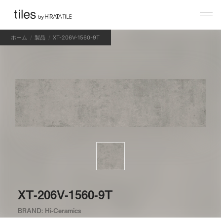
ホーム
製品
XT-206V-1560-9T
XT-206V-1560-9T
BRAND: Hi-Ceramics