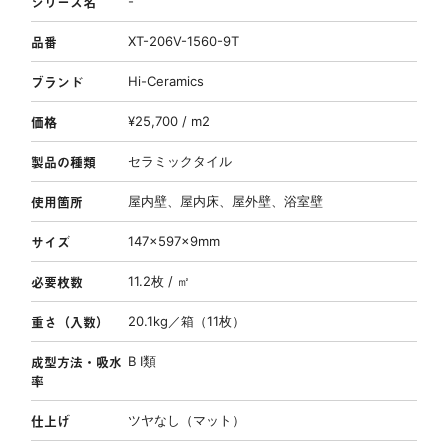
シリーズ名
-
品番
XT-206V-1560-9T
ブランド
Hi-Ceramics
価格
¥25,700 / m2
製品の種類
セラミックタイル
使用箇所
屋内壁、屋内床、屋外壁、浴室壁
サイズ
147×597×9mm
必要枚数
11.2枚 / ㎡
重さ（入数）
20.1kg／箱（11枚）
成型方法・吸水
B Ⅰ類
率
仕上げ
ツヤなし（マット）