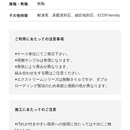
施釉・無釉
無釉
その他特徴
耐凍害
床暖房対応
細目地対応
ECOFriendly
ご利用にあたっての注意事項
※ケース単位にてご発注下さい。
※現物サンプルは有償になります。
※形状により厚みが異なります。
組み合わせをする際はご注意ください。
※エクストリームシリーズは無釉タイルですが、ダブル
ローディング製法のため表面と側面の色が異なります。
施工にあたってのご注意
※汚れが付きやすい箇所への採用に当たっては十分にご検