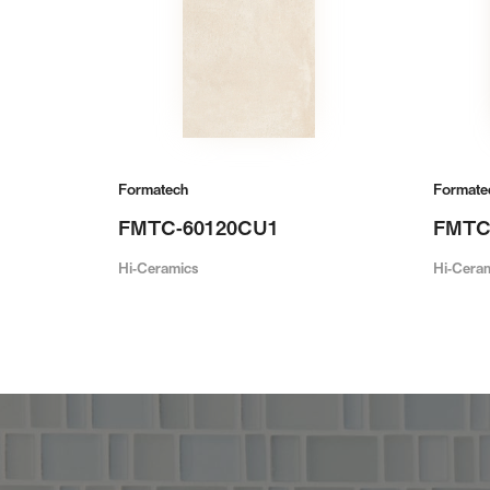
Formatech
Formate
FMTC-60120CU1
FMTC
Hi-Ceramics
Hi-Cera