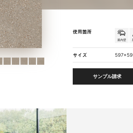
使用箇所
屋内壁
サイズ
597×5
サンプル請求