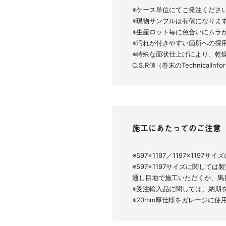
※ケース単位にてご発注くださ
※現物サンプルは有償になりま
※生産ロット毎に色合いにムラ
※汚れが付きやすい箇所への採
※特殊な面状仕上げにより、乾
C.S.R値（巻末のTechnica
施工にあたってのご注意
※597×1197／1197×11
※597×1197サイズに関し
通し目地で施工いただくか、馬
※受注輸入品に関しては、納期
※20mm厚仕様をガレージに