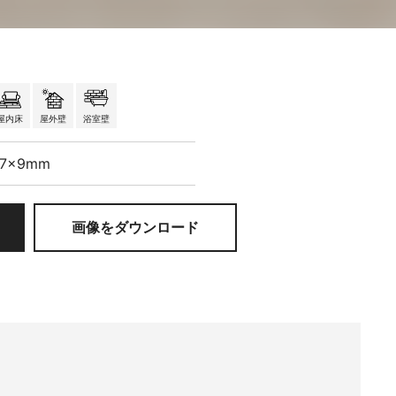
屋内床
屋外壁
浴室壁
97×9mm
画像をダウンロード