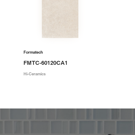
Formatech
FMTC-60120CA1
Hi-Ceramics
。