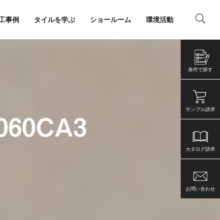
工事例
タイルを学ぶ
ショールーム
環境活動
ング
店舗・事務所
条件で探す
サンプル請求
060CA3
カタログ請求
お問い合わせ