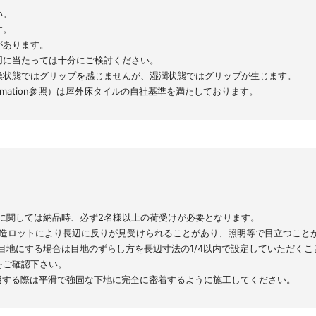
い。
す。
があります。
用に当たっては十分にご検討ください。
燥状態ではグリップを感じませんが、湿潤状態ではグリップが生じます。
lInformation参照）は屋外床タイルの自社基準を満たしております。
97サイズに関しては納品時、必ず2名様以上の荷受けが必要となります。
ては製造ロットにより長辺に反りが見受けられることがあり、照明等で目立つこと
目地にする場合は目地のずらし方を長辺寸法の1/4以内で設定していただくこ
をご確認下さい。
使用する際は平滑で強固な下地に完全に密着するように施工してください。