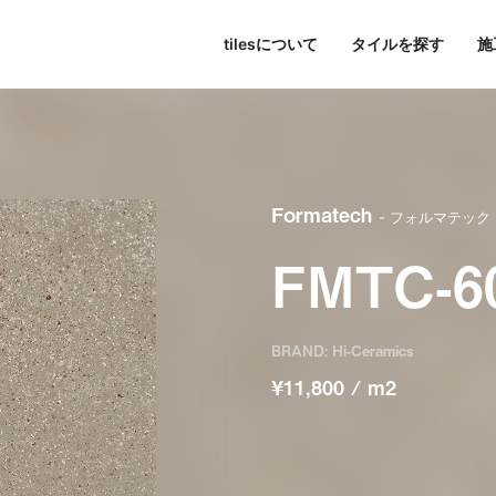
tilesについて
タイルを探す
施
東京
パブリックスペース
シリーズ一覧
tilesについて
名古屋
すべて
大阪
色で探す
Hi-Ceramics
ビル・マンション
journal
福岡
写真で探す
tilescape
BISCUIT
オンラインコンサルティ
ホテル
aiu
条件で検索
Sunclay
住宅
Formatech
- フォルマテック
FMTC-6
BRAND: Hi-Ceramics
¥11,800 / m2