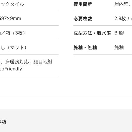
使用箇所
ミックタイル
屋内壁
必要枚数
597×9mm
2.8枚 /
成型方法・吸水率
1kg／箱（3枚）
B Ⅰ類
施釉・無釉
なし（マット）
施釉
害
床暖房対応
細目地対
coFriendly
事項