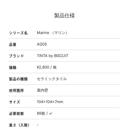
製品仕様
シリーズ名
Marine （マリン）
品番
AQ05
ブランド
TiNTA by BISCUIT
価格
¥2,800 / 枚
製品の種類
セラミックタイル
使用箇所
屋内壁
サイズ
104×104×7mm
必要枚数
86枚 / ㎡
重さ（入数）
-