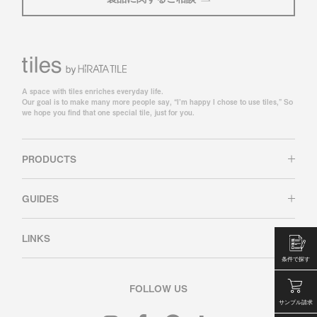
A space with tiles enriches everyday life.
Our goal is to make many more people say, “I’m happy I chose to use tiles,” So
we hope you find that one special tile, just for you.
PRODUCTS
GUIDES
LINKS
条件で探す
FOLLOW US
サンプル請求