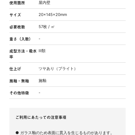
使用箇所
屋内壁
サイズ
20×145×20mm
必要枚数
57枚 / ㎡
重さ（入数）
-
成型方法・吸水
Ⅲ類
率
仕上げ
ツヤあり（ブライト）
施釉・無釉
施釉
その他特徴
-
ご利用にあたっての注意事項
● ガラス釉のため表面に貫入を生じるものがあります。