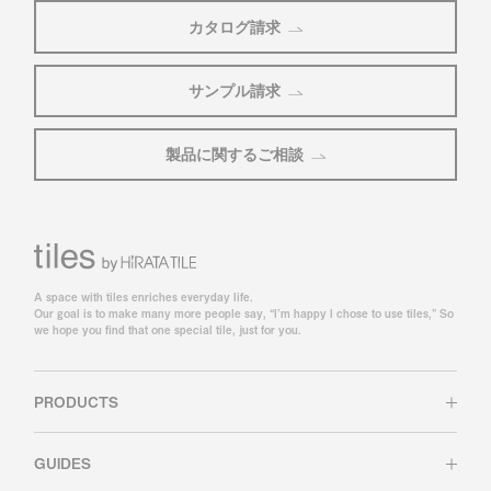
カタログ請求
サンプル請求
製品に関するご相談
A space with tiles enriches everyday life.
Our goal is to make many more people say, “I’m happy I chose to use tiles,” So
we hope you find that one special tile, just for you.
PRODUCTS
GUIDES