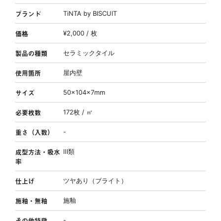
ブランド
TiNTA by BISCUIT
価格
¥2,000 / 枚
製品の種類
セラミックタイル
使用箇所
屋内壁
サイズ
50×104×7mm
必要枚数
172枚 / ㎡
重さ（入数）
-
成型方法・吸水
Ⅲ類
率
仕上げ
ツヤあり（ブライト）
施釉・無釉
施釉
その他特徴
-