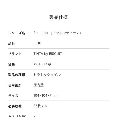
製品仕様
シリーズ名
Faentino （ファエンティーノ）
品番
FE10
ブランド
TiNTA by BISCUIT
価格
¥2,400 / 枚
製品の種類
セラミックタイル
使用箇所
屋内壁
サイズ
104×104×7mm
必要枚数
86枚 / ㎡
重さ（入数）
-