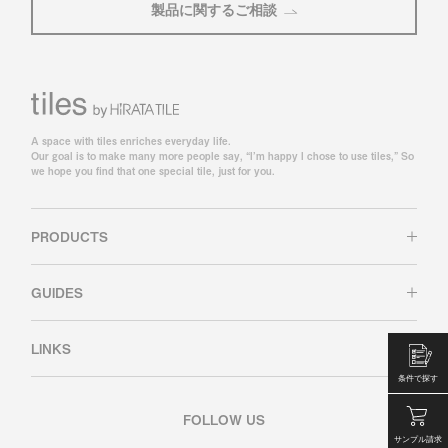
製品に関するご相談
A space with tiles enriches everyday life.
Our goal is to make many more people say, “I’m happy I chose to use tiles,” So
we hope you find that one special tile, just for you.
PRODUCTS
GUIDES
LINKS
条件で探す
FOLLOW US
サンプル請求