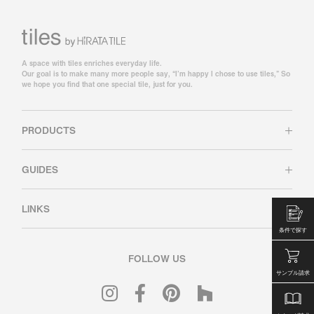
A space with tiles enriches everyday life.
Our goal is to make many more people say, “I’m happy I chose to use tiles,” So
we hope you find that one special tile, just for you.
PRODUCTS
GUIDES
LINKS
条件で探す
FOLLOW US
サンプル請求