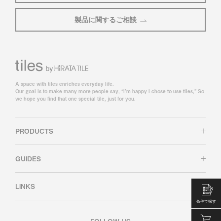
製品に関するご相談
A space with tiles enriches everyday life.
Our goal is to make many more people say, “I’m happy I chose to use tiles,” So
we hope you find that one special tile, just for you.
PRODUCTS
GUIDES
LINKS
条件で探す