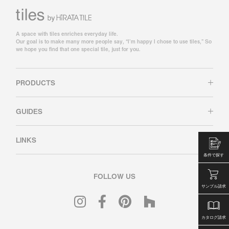
A space with tiles enriches everyday life.
Our goal is to make many more people say, “I’m happy I chose to use tiles,” So
we hope you find that one special tile, just for you.
PRODUCTS
GUIDES
LINKS
条件で探す
FOLLOW US
サンプル請求
カタログ請求