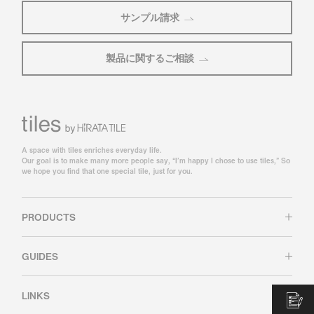
サンプル請求
製品に関するご相談
A space with tiles enriches everyday life.
Our goal is to make many more people say, “I’m happy I chose to use tiles,” So
we hope you find that one special tile, just for you.
PRODUCTS
GUIDES
LINKS