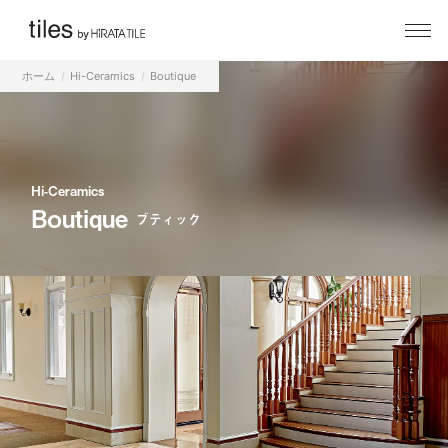
ホーム
Hi-Ceramics
Boutique
Hi-Ceramics
Boutique
ブティック