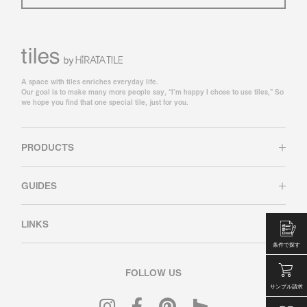
A space with tiles enriches everyday life.
Our goal is to make many more people say, “I’m happy I chose to use tiles,” So
we hope you find that one special tile, just for you.
PRODUCTS
GUIDES
LINKS
条件で探す
FOLLOW US
サンプル請求