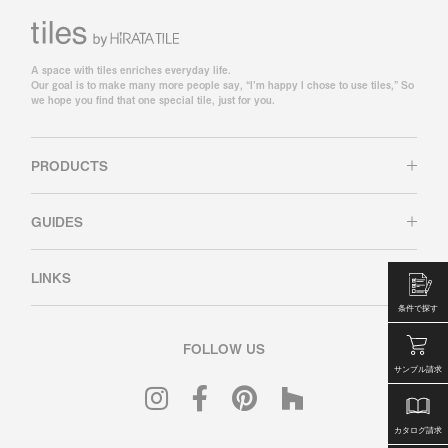
A space with tiles enriches everyday life.
Our goal is to make many more people say, “I’m happy I chose to use tiles,” So
we hope you find that one special tile, just for you.
PRODUCTS
GUIDES
LINKS
条件で探す
FOLLOW US
サンプル請求
カタログ請求