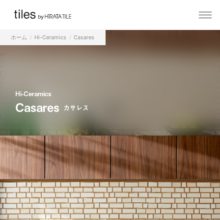
ホーム
Hi-Ceramics
Casares
Hi-Ceramics
Casares
カサレス