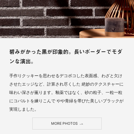
碧みがかった黒が印象的。長いボーダーでモダ
ンな演出。
手作りクッキーを思わせるデコボコした表面感、わざと欠け
させたエッジなど、計算され尽くした 絶妙のテクスチャーに
味わい深さが薫ります。釉薬ではなく、砂の粒子、一粒一粒
にコバルトを練りこんで やや青緑を帯びた美しいブラックが
実現しました。
MORE PHOTOS