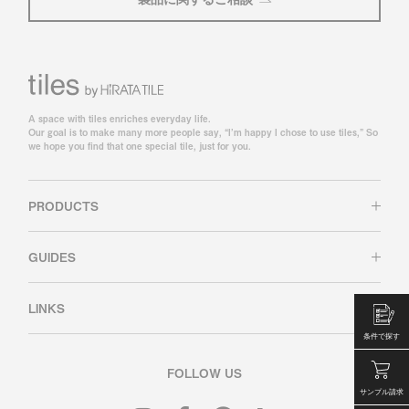
A space with tiles enriches everyday life.
Our goal is to make many more people say, “I’m happy I chose to use tiles,” So
we hope you find that one special tile, just for you.
PRODUCTS
GUIDES
LINKS
条件で探す
FOLLOW US
サンプル請求