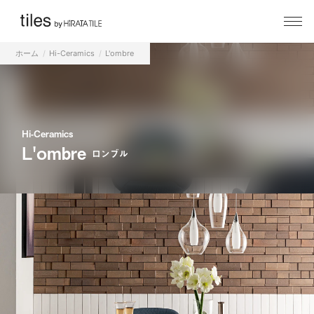
ホーム
Hi-Ceramics
L'ombre
Hi-Ceramics
L'ombre
ロンブル