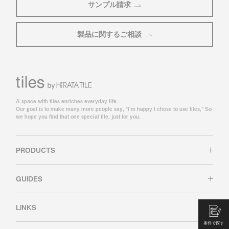
サンプル請求
製品に関するご相談
A space with tiles enriches everyday life.
Our goal is to make many more people say, “I’m happy I chose to use tiles,” So
we hope you find that one special tile, just for you.
PRODUCTS
GUIDES
LINKS
条件で探す