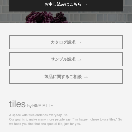
お申し込みはこちら
カタログ請求
サンプル請求
製品に関するご相談
A space with tiles enriches everyday life.
Our goal is to make many more people say, “I’m happy I chose to use tiles,” So
we hope you find that one special tile, just for you.