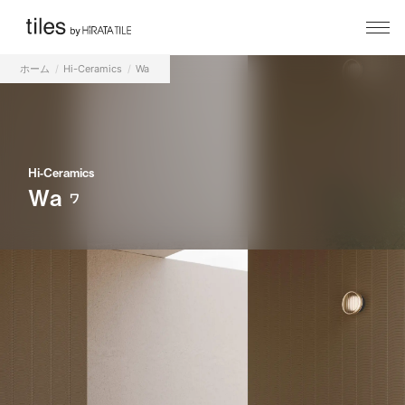
ホーム
Hi-Ceramics
Wa
Hi-Ceramics
Wa
ワ