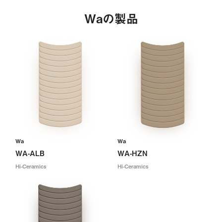
Waの製品
Wa
Wa
WA-ALB
WA-HZN
Hi-Ceramics
Hi-Ceramics