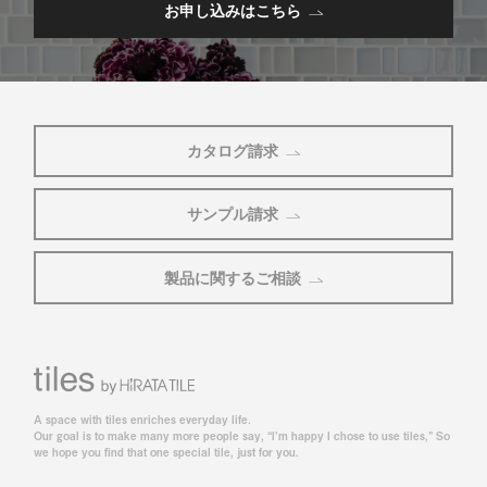
お申し込みはこちら
カタログ請求
サンプル請求
製品に関するご相談
A space with tiles enriches everyday life.
Our goal is to make many more people say, “I’m happy I chose to use tiles,” So
we hope you find that one special tile, just for you.