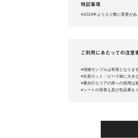
特記事項
※2024年より入り数に変更が
ご利用にあたっての注意
※現物サンプルは有償となりま
※生産ロット・ピース毎に大き
※重歩行エリアの床への採用は
※シートの張替え及び色品番を