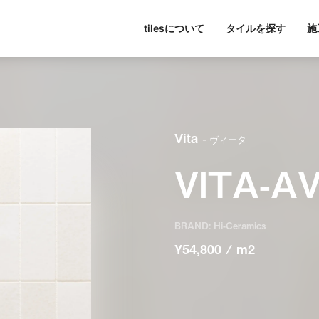
tilesについて
タイルを探す
施
東京
パブリックスペース
シリーズ一覧
tilesについて
名古屋
すべて
大阪
色で探す
Hi-Ceramics
ビル・マンション
journal
福岡
写真で探す
tilescape
BISCUIT
オンラインコンサルティ
ホテル
aiu
条件で検索
Sunclay
住宅
Vita
- ヴィータ
VITA-A
BRAND: Hi-Ceramics
¥54,800 / m2