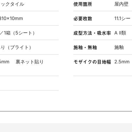
使用箇所
ミックタイル
屋内壁
必要枚数
310×10mm
11.1シー
成型方法・吸水率
kg／1箱（5シート）
A Ⅱ類
施釉・無釉
あり（ブライト）
施釉
モザイクの目地幅
75mm 裏ネット貼り
2.5mm