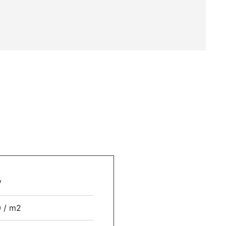
V
 / m2