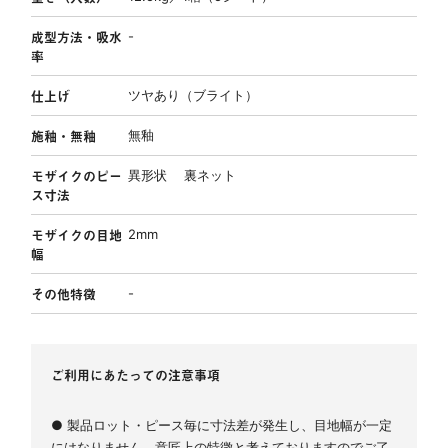
成型方法・吸水
-
率
仕上げ
ツヤあり（ブライト）
施釉・無釉
無釉
モザイクのピー
異形状 裏ネット
ス寸法
モザイクの目地
2mm
幅
その他特徴
-
ご利用にあたっての注意事項
● 製品ロット・ピース毎に寸法差が発生し、目地幅が一定
にはなりません。意匠上の特徴と考えておりますのでご了