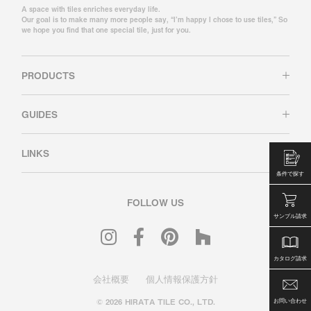
A space with tiles enriches everyday life.
Our goal is to make many more people say, “I’m happy I chose to use tiles,” So
we hope you find that one special tile, just for you.
PRODUCTS
GUIDES
LINKS
条件で探す
FOLLOW US
サンプル請求
カタログ請求
会社概要
個人情報保護方針
© 2026 HIRATA TILE CO., LTD.
お問い合わせ