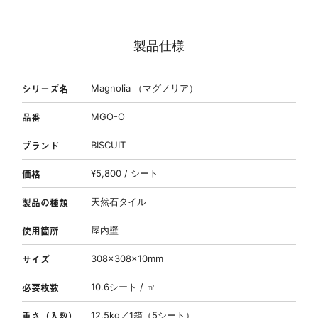
製品仕様
シリーズ名
Magnolia （マグノリア）
品番
MGO-O
ブランド
BISCUIT
価格
¥5,800 / シート
製品の種類
天然石タイル
使用箇所
屋内壁
サイズ
308×308×10mm
必要枚数
10.6シート / ㎡
重さ（入数）
12.5kg／1箱（5シート）