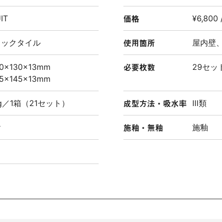
価格
IT
¥6,80
使用箇所
ミックタイル
屋内壁
必要枚数
30×130×13mm
29セット
45×145×13mm
成型方法・吸水率
4kg／1箱（21セット）
Ⅲ類
施釉・無釉
ヤ
施釉