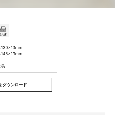
屋内床
×130×13mm
×145×13mm
庫品
をダウンロード