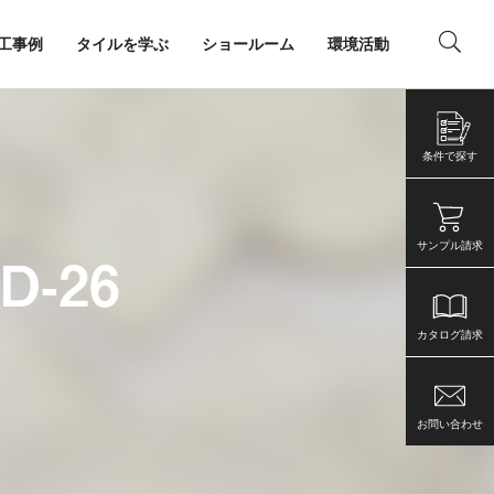
工事例
タイルを学ぶ
ショールーム
環境活動
ング
店舗・事務所
条件で探す
サンプル請求
D-26
カタログ請求
お問い合わせ