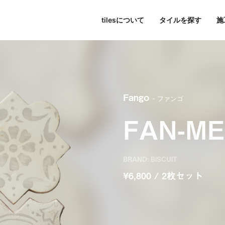
tilesについて
タイルを探す
施
東京
パブリックスペース
シリーズ一覧
tilesについて
名古屋
すべて
大阪
色で探す
Hi-Ceramics
ビル・マンション
journal
福岡
写真で探す
tilescape
BISCUIT
オンラインコンサルティ
ホテル
aiu
条件で検索
Sunclay
住宅
Fango
- ファンゴ
FAN-ME
BRAND: BISCUIT
¥6,800 / 2枚セット