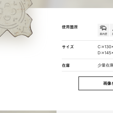
使用箇所
屋内壁
サイズ
C:±130
D:±145
在庫
少量在
画像