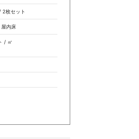
0 / 2枚セット
、屋内床
 / ㎡